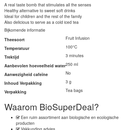
A real taste bomb that stimulates all the senses
Healthy alternative to sweet soft drinks
Ideal for children and the rest of the family
Also delicious to serve as a cold iced tea
Bijkomende informatie
Fruit Infusion
Theesoort
100°C
Temperatuur
3 minutes
Trektijd
250 ml
Aanbevolen hoeveelheid water
No
Aanwezigheid cafeïne
3 g
Inhoud Verpakking
Tea bags
Verpakking
Waarom BioSuperDeal?
Een
ruim assortiment
aan biologische en ecologische
producten
Vakkunding advies